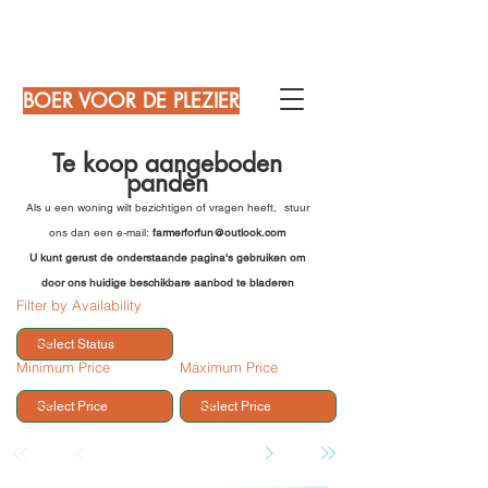
BOER VOOR DE PLEZIER
Te koop aangeboden
panden
Als u een woning wilt bezichtigen of vragen heeft,
stuur
ons dan een e-mail:
farmerforfun@outlook.com
U kunt gerust de onderstaande pagina's gebruiken om
door ons huidige beschikbare aanbod te bladeren
Filter by Availability
Minimum Price
Maximum Price