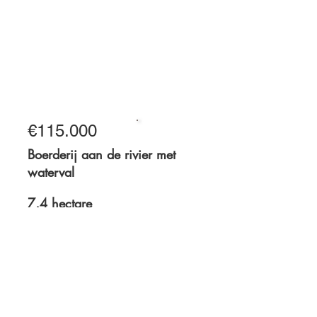
1,7 acre
€115.000
Onder bod
Boerderij aan de rivier met
waterval
7,4 hectare