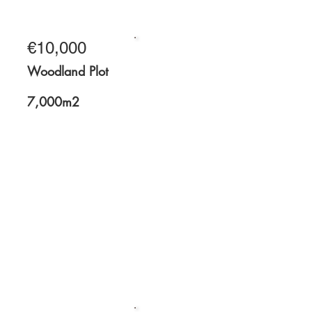
3.5 acres
€10,000
For Sale
Woodland Plot
7,000m2
7,000m2