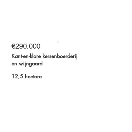
4,2 hectare
€290.000
Te koop
Kant-en-klare kersenboerderij
en wijngaard
12,5 hectare