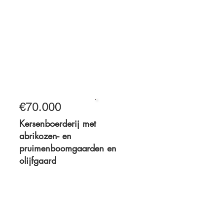
3.000 m²
€70.000
Te koop
Kersenboerderij met
abrikozen- en
pruimenboomgaarden en
olijfgaard
4,2 hectare