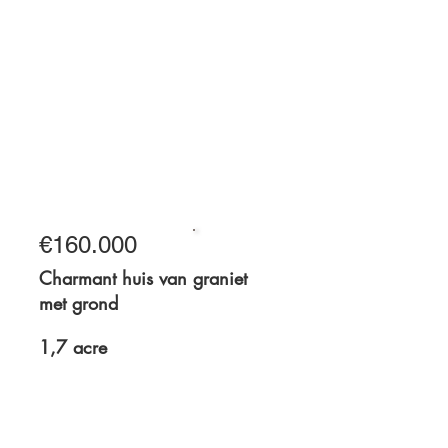
1 hectare
€160.000
Te koop
Charmant huis van graniet
met grond
1,7 acre