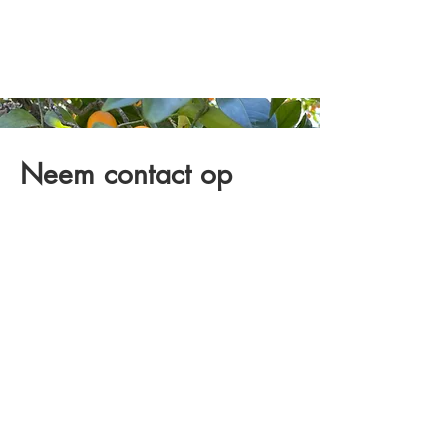
Neem contact op
Stuur ons een e-mail op
farmerforfun@outlook.com
Als u vragen heeft, beantwoorden wij
ze graag.